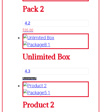
Pack 2
4.2
$
35.00
Unlimited Box
4.3
Ausverkauft
Product 2