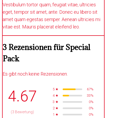
Vestibulum tortor quam, feugiat vitae, ultricies
eget, tempor sit amet, ante. Donec eu libero sit
amet quam egestas semper. Aenean ultricies mi
vitae est. Mauris placerat eleifend leo.
3 Rezensionen für
Special
Pack
Es gibt noch keine Rezensionen.
5 ★
67%
4.67
4 ★
33%
3 ★
0%
2 ★
0%
(3 Bewertung)
1 ★
0%