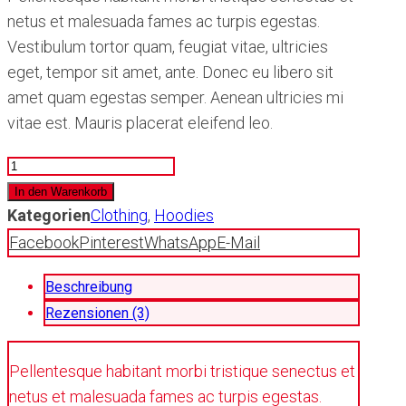
netus et malesuada fames ac turpis egestas.
Vestibulum tortor quam, feugiat vitae, ultricies
eget, tempor sit amet, ante. Donec eu libero sit
amet quam egestas semper. Aenean ultricies mi
vitae est. Mauris placerat eleifend leo.
Special
Pack
In den Warenkorb
Menge
Kategorien
Clothing
,
Hoodies
Facebook
Pinterest
WhatsApp
E-Mail
Beschreibung
Rezensionen (3)
Pellentesque habitant morbi tristique senectus et
netus et malesuada fames ac turpis egestas.