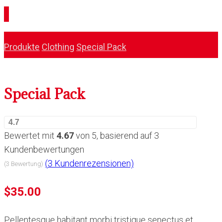
Produkte
Clothing
Special Pack
Special Pack
4.7
Bewertet mit
4.67
von 5, basierend auf
3
Kundenbewertungen
(
3
Kundenrezensionen)
(3 Bewertung)
$
35.00
Pellentesque habitant morbi tristique senectus et