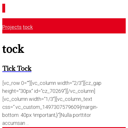
Projects
tock
tock
Tick Tock
[vc_row 0=““][vc_column width=“2/3″][cz_gap
height=“30px“ id=“cz_70269″][/vc_column]
[vc_column width=“1/3″][vc_column_text
css=“.vc_custom_1497307579609{margin-
bottom: 40px !important;}“]Nulla porttitor
accumsan ...